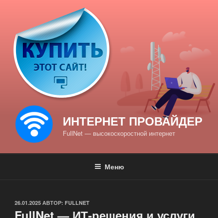
Перейти
к
содержимому
ИНТЕРНЕТ ПРОВАЙДЕР
FullNet — высокоскоростной интернет
Меню
ОПУБЛИКОВАНО
26.01.2025
АВТОР:
FULLNET
FullNet — ИТ-решения и услуги