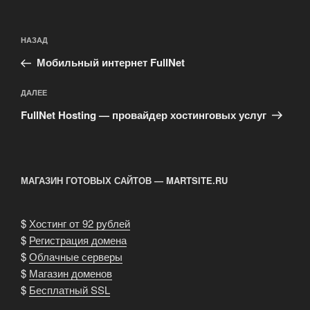
Навигация
Предыдущая
НАЗАД
по
запись:
записям
Мобильный интернет FullNet
Следующая
ДАЛЕЕ
запись
FullNet Hosting — провайдер хостинговых услуг
МАГАЗИН ГОТОВЫХ САЙТОВ — MARTSITE.RU
$
Хостинг от 92 рублей
$
Регистрация домена
$
Облачные серверы
$
Магазин доменов
$
Бесплатный SSL