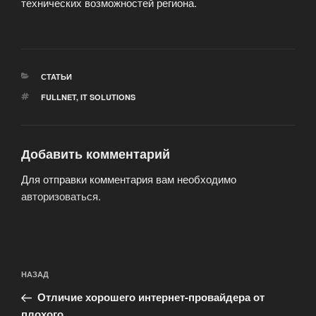
технических возможностей региона.
РУБРИКИ
СТАТЬИ
МЕТКИ
FULLNET
,
IT SOLUTIONS
Добавить комментарий
Для отправки комментария вам необходимо
авторизоваться
.
Навигация
Предыдущая
НАЗАД
по
запись:
записям
Отличие хорошего интернет-провайдера от
плохого