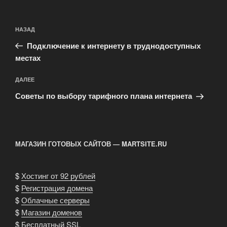
Навигация
Предыдущая
НАЗАД
по
запись:
записям
Подключение к интернету в труднодоступных
местах
Следующая
ДАЛЕЕ
запись
Советы по выбору тарифного плана интернета
МАГАЗИН ГОТОВЫХ САЙТОВ — MARTSITE.RU
$
Хостинг от 92 рублей
$
Регистрация домена
$
Облачные серверы
$
Магазин доменов
$
Бесплатный SSL